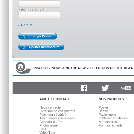
*
Adresse email :
Retour
«
Envoyer l'email
Ajouter destinataire
INSCRIVEZ-VOUS À NOTRE NEWSLETTER AFIN DE PARTAGER 
Facebook
Twitter
Youtube
AIDE ET CONTACT
NOS PRODUITS
Nous contacter
Poster
Livraison de vos posters
Bâche
Paiement sécurisé
Papier-peint
Télécharger vos images
Tableaux artistiques
Conseils de Pro
Accessoires
Photothèque
Formats et tarifs
FAQ
Vidéo Tuto