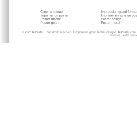
Créer un poster
Impression grand forma
Imprimer un poster
Imprimer en ligne un po
Poster affiche
Poster design
Poster géant
Poster mural
© 2026 IziPoster. Tous droits réservés. L'imprimerie grand format en ligne, IziPoster.com
IziPoster : Votre serv