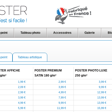
-peint
Tableau photo
Accessoires
Galerie
Bl
-peint
Tableau artistique
TER AFFICHE
POSTER PREMIUM
POSTER PHOTO LUXE
g/m²
SATIN 180 g/m²
250 g/m²
1,99 €
2,99 €
3,99 €
2,09 €
3,99 €
9,99 €
2,99 €
4,99 €
12,99 €
3,99 €
7,99 €
13,99 €
4,99 €
9,99 €
13,99 €
5,99 €
11,99 €
15,99 €