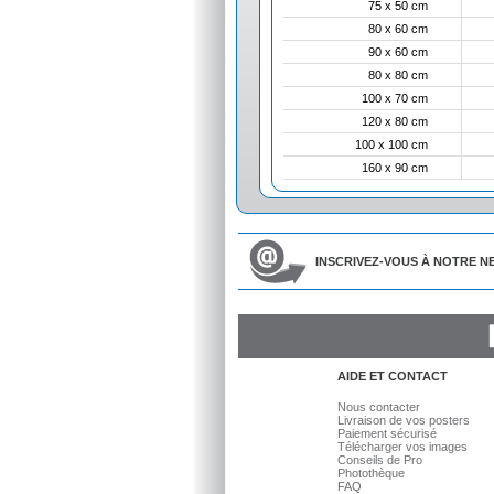
75 x 50 cm
80 x 60 cm
90 x 60 cm
80 x 80 cm
100 x 70 cm
120 x 80 cm
100 x 100 cm
160 x 90 cm
INSCRIVEZ-VOUS À NOTRE N
Fa
AIDE ET CONTACT
Nous contacter
Livraison de vos posters
Paiement sécurisé
Télécharger vos images
Conseils de Pro
Photothèque
FAQ