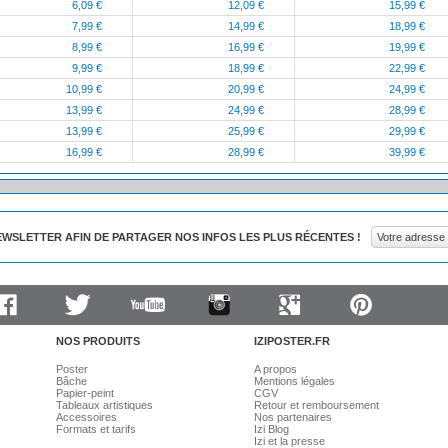
6,09 €
12,09 €
15,99 €
7,99 €
14,99 €
18,99 €
8,99 €
16,99 €
19,99 €
9,99 €
18,99 €
22,99 €
10,99 €
20,99 €
24,99 €
13,99 €
24,99 €
28,99 €
13,99 €
25,99 €
29,99 €
16,99 €
28,99 €
39,99 €
EWSLETTER AFIN DE PARTAGER NOS INFOS LES PLUS RÉCENTES !
cebook
Twitter
Youtube
Instagram
Google
Pinterest
plus
NOS PRODUITS
IZIPOSTER.FR
Poster
A propos
Bâche
Mentions légales
Papier-peint
CGV
Tableaux artistiques
Retour et remboursement
Accessoires
Nos partenaires
Formats et tarifs
Izi Blog
Izi et la presse