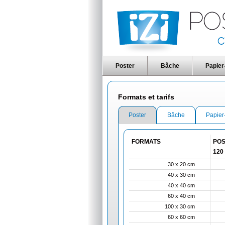
Poster
Bâche
Papier
Formats et tarifs
Poster
Bâche
Papier
FORMATS
POS
120 
30 x 20 cm
40 x 30 cm
40 x 40 cm
60 x 40 cm
100 x 30 cm
60 x 60 cm