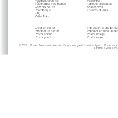
Paiement sécurisé
Papier-peint
Télécharger vos images
Tableaux artistiques
Conseils de Pro
Accessoires
Photothèque
Formats et tarifs
FAQ
Vidéo Tuto
Créer un poster
Impression grand forma
Imprimer un poster
Imprimer en ligne un po
Poster affiche
Poster design
Poster géant
Poster mural
© 2026 IziPoster. Tous droits réservés. L'imprimerie grand format en ligne, IziPoster.com
IziPoster : Votre serv