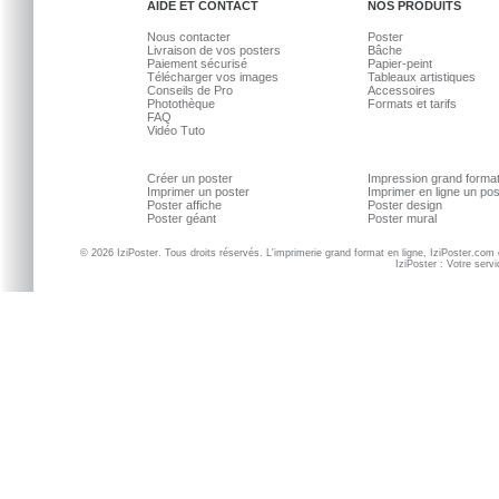
AIDE ET CONTACT
NOS PRODUITS
Nous contacter
Poster
Livraison de vos posters
Bâche
Paiement sécurisé
Papier-peint
Télécharger vos images
Tableaux artistiques
Conseils de Pro
Accessoires
Photothèque
Formats et tarifs
FAQ
Vidéo Tuto
Créer un poster
Impression grand forma
Imprimer un poster
Imprimer en ligne un po
Poster affiche
Poster design
Poster géant
Poster mural
© 2026 IziPoster. Tous droits réservés. L'imprimerie grand format en ligne, IziPoster.com
IziPoster : Votre serv