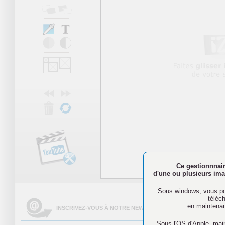
Ce gestionnnair
d'une ou plusieurs imag
N'oubliez pa
Sous windows, vous pou
téléc
en maintenan
INSCRIVEZ-VOUS À NOTRE NEWSLETTER AFIN DE PARTAGER 
Sous l'OS d'Apple, mai