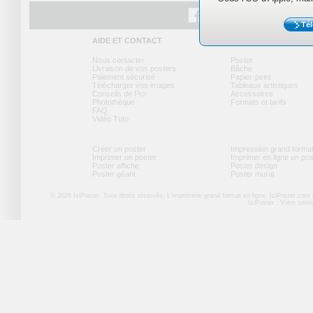
Tél
Facebook
Twitter
Youtube
AIDE ET CONTACT
NOS PRODUITS
Nous contacter
Poster
Livraison de vos posters
Bâche
Paiement sécurisé
Papier-peint
Télécharger vos images
Tableaux artistiques
Conseils de Pro
Accessoires
Photothèque
Formats et tarifs
FAQ
Vidéo Tuto
Créer un poster
Impression grand forma
Imprimer un poster
Imprimer en ligne un po
Poster affiche
Poster design
Poster géant
Poster mural
© 2026 IziPoster. Tous droits réservés. L'imprimerie grand format en ligne, IziPoster.com
IziPoster : Votre serv