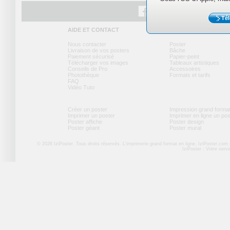
Tél
Facebook
Twitter
Youtube
AIDE ET CONTACT
NOS PRODUITS
Nous contacter
Poster
Livraison de vos posters
Bâche
Paiement sécurisé
Papier-peint
Télécharger vos images
Tableaux artistiques
Conseils de Pro
Accessoires
Photothèque
Formats et tarifs
FAQ
Vidéo Tuto
Créer un poster
Impression grand forma
Imprimer un poster
Imprimer en ligne un po
Poster affiche
Poster design
Poster géant
Poster mural
© 2026 IziPoster. Tous droits réservés. L'imprimerie grand format en ligne, IziPoster.com
IziPoster : Votre serv