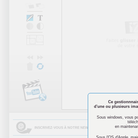
Ce gestionnnair
d'une ou plusieurs imag
N'oubliez pa
Sous windows, vous pou
téléc
en maintenan
INSCRIVEZ-VOUS À NOTRE NEWSLETTER AFIN DE PARTAGER 
Sous l'OS d'Apple, mai