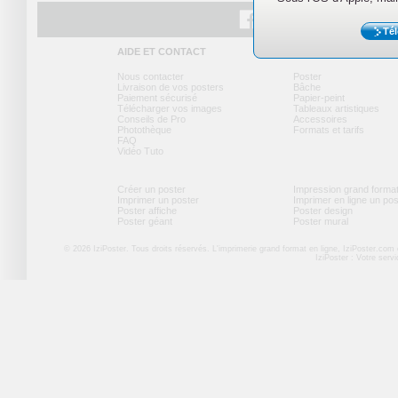
Tél
Facebook
Twitter
Youtube
AIDE ET CONTACT
NOS PRODUITS
Nous contacter
Poster
Livraison de vos posters
Bâche
Paiement sécurisé
Papier-peint
Télécharger vos images
Tableaux artistiques
Conseils de Pro
Accessoires
Photothèque
Formats et tarifs
FAQ
Vidéo Tuto
Créer un poster
Impression grand forma
Imprimer un poster
Imprimer en ligne un po
Poster affiche
Poster design
Poster géant
Poster mural
© 2026 IziPoster. Tous droits réservés. L'imprimerie grand format en ligne, IziPoster.com
IziPoster : Votre serv