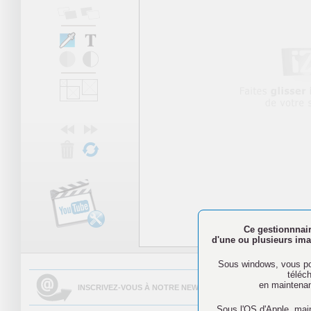
Ce gestionnnair
d'une ou plusieurs imag
N'oubliez pa
Sous windows, vous pou
téléc
en maintenan
INSCRIVEZ-VOUS À NOTRE NEWSLETTER AFIN DE PARTAGER 
Sous l'OS d'Apple, mai