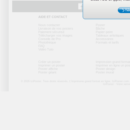
Tél
Facebook
Twitter
Youtube
AIDE ET CONTACT
NOS PRODUITS
Nous contacter
Poster
Livraison de vos posters
Bâche
Paiement sécurisé
Papier-peint
Télécharger vos images
Tableaux artistiques
Conseils de Pro
Accessoires
Photothèque
Formats et tarifs
FAQ
Vidéo Tuto
Créer un poster
Impression grand forma
Imprimer un poster
Imprimer en ligne un po
Poster affiche
Poster design
Poster géant
Poster mural
© 2026 IziPoster. Tous droits réservés. L'imprimerie grand format en ligne, IziPoster.com
IziPoster : Votre serv