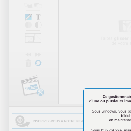
Ce gestionnnair
d'une ou plusieurs imag
N'oubliez pa
Sous windows, vous pou
téléc
en maintenan
INSCRIVEZ-VOUS À NOTRE NEWSLETTER AFIN DE PARTAGER 
Sous l'OS d'Apple, mai