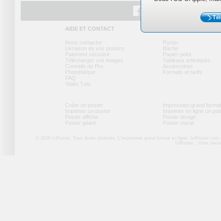
Tél
Facebook
Twitter
Youtube
AIDE ET CONTACT
NOS PRODUITS
Nous contacter
Poster
Livraison de vos posters
Bâche
Paiement sécurisé
Papier-peint
Télécharger vos images
Tableaux artistiques
Conseils de Pro
Accessoires
Photothèque
Formats et tarifs
FAQ
Vidéo Tuto
Créer un poster
Impression grand forma
Imprimer un poster
Imprimer en ligne un po
Poster affiche
Poster design
Poster géant
Poster mural
© 2026 IziPoster. Tous droits réservés. L'imprimerie grand format en ligne, IziPoster.com
IziPoster : Votre serv