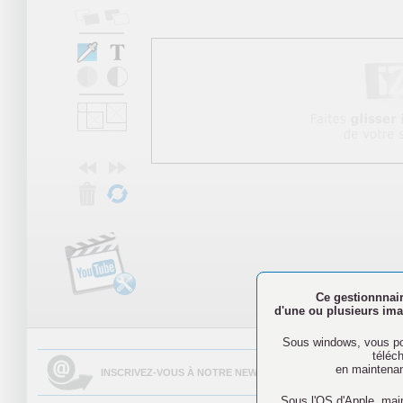
Ce gestionnnair
d'une ou plusieurs imag
N'oubliez pa
Sous windows, vous pou
téléc
en maintenan
INSCRIVEZ-VOUS À NOTRE NEWSLETTER AFIN DE PARTAGER 
Sous l'OS d'Apple, mai